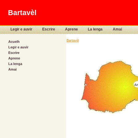
Bartavèl
Legir e auvir
Escrire
Aprene
La lenga
Amai
Bartavèl
Acuelh
Legir e auvir
Escrire
Aprene
La lenga
Amai