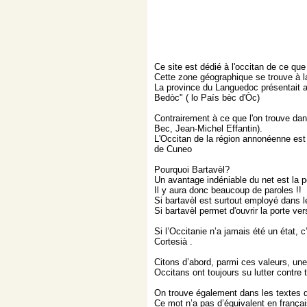
Ce site est dédié à l'occitan de ce que
Cette zone géographique se trouve à la 
La province du Languedoc présentait au
Bedòc" ( lo País bèc d'Òc)
Contrairement à ce que l'on trouve dans
Bec, Jean-Michel Effantin).
L'Occitan de la région annonéenne est
de Cuneo
Pourquoi Bartavèl?
Un avantage indéniable du net est la p
Il y aura donc beaucoup de paroles !!
Si bartavèl est surtout employé dans le
Si bartavèl permet d'ouvrir la porte ver
Si l’Occitanie n’a jamais été un état, 
Cortesià .
Citons d’abord, parmi ces valeurs, une
Occitans ont toujours su lutter contre 
On trouve également dans les textes dè
Ce mot n’a pas d’équivalent en françai